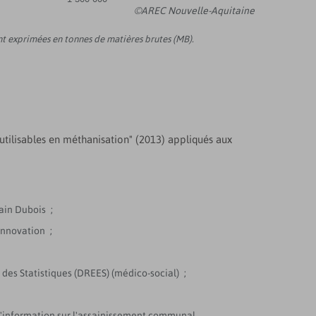
©AREC Nouvelle-Aquitaine
ont exprimées en tonnes de matières brutes (MB).
 utilisables en méthanisation" (2013) appliqués aux
ain Dubois ;
innovation ;
 des Statistiques (DREES) (médico-social) ;
l d'information sur l'assainissement communal