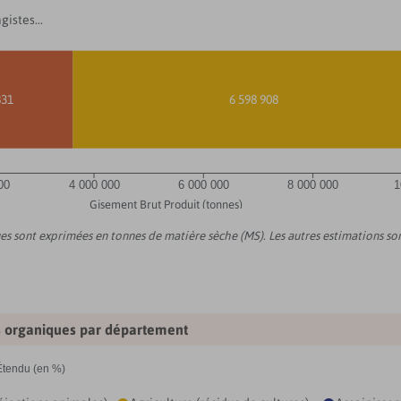
istes...
831
6 598 908
00
4 000 000
6 000 000
8 000 000
1
Gisement Brut Produit (tonnes)
oues sont exprimées en tonnes de matière sèche (MS). Les autres estimations s
s organiques par département
Étendu (en %)