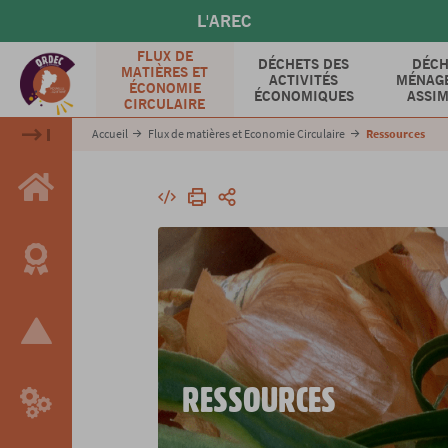
Aller
L'AREC
au
contenu
FLUX DE
DÉCHETS DES
DÉCH
MATIÈRES ET
principal
ACTIVITÉS
MÉNAGE
ÉCONOMIE
ÉCONOMIQUES
ASSIM
CIRCULAIRE
Accueil
Flux de matières et Economie Circulaire
Ressources
Intégrer
Imprimer
Partager
RESSOURCES