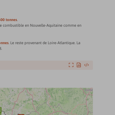
500 tonnes
.
 de ce combustible en Nouvelle-Aquitaine comme en
onnes
. Le reste provenant de Loire-Atlantique. La
8.
Agrandir
Exporter
Intégrer

