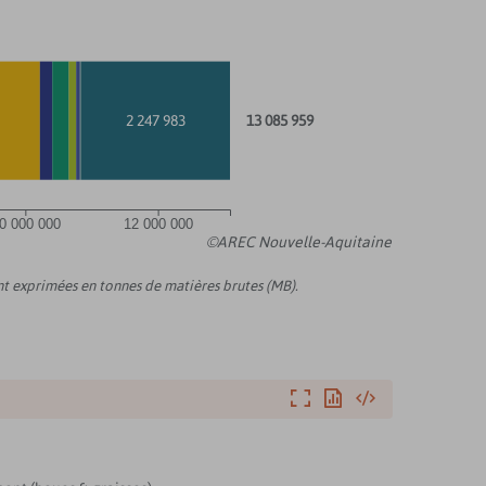
2 247 983
13 085 959
0 000 000
12 000 000
©AREC Nouvelle-Aquitaine
ont exprimées en tonnes de matières brutes (MB).
Agrandir
Exporter
Intégrer