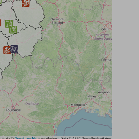







p data ©
OpenStreetMap
contributors | Data
© AREC Nouvelle-Aquitaine