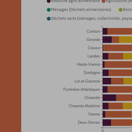
Industrie agro-alimentaire
Agriculture (d


Ménages (Déchets alimentaires)
Rest


Déchets verts (ménages, collectivités, paysa

Corrèze
Gironde
Creuse
Landes
Haute-Vienne
Dordogne
Lot-et-Garonne
Pyrénées-Atlantiques
Charente
Charente-Maritime
Vienne
Deux-Sèvres
0