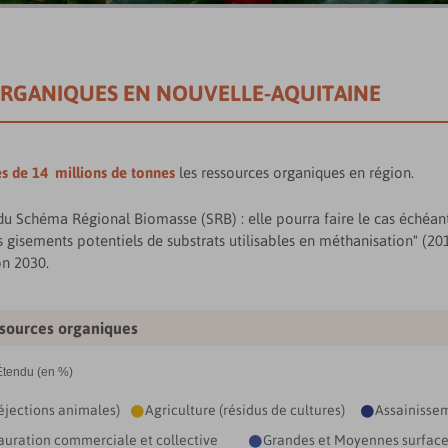
ORGANIQUES EN NOUVELLE-AQUITAINE
ès de 14 millions de tonnes
les ressources organiques en région.
 du Schéma Régional Biomasse (SRB) : elle pourra faire le cas échéant
gisements potentiels de substrats utilisables en méthanisation" (201
on 2030.
ssources organiques
Étendu (en %)
éjections animales)
Agriculture (résidus de cultures)
Assainissem


auration commerciale et collective
Grandes et Moyennes surfac
