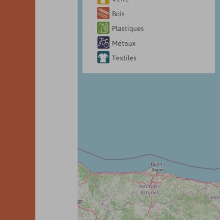

Bois

Plastiques

Métaux

Textiles