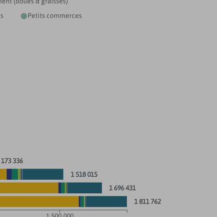
ent (boues & graisses)
es
Petits commerces

 173 336
1 518 015
1 696 431
1 811 762
1 500 000