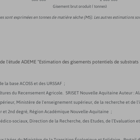
Gisement brut produit ( tonnes)
oues sont exprimées en tonnes de matière sèche (MS). Les autres estimations s
és de l'étude ADEME "Estimation des gisements potentiels de substrats
de la base ACOSS et des URSSAF ;
cultures du Recensement Agricole. SRISET Nouvelle Aquitaine Auteur : Al
upérieur, Ministère de l'enseignement supérieur, de la recherche et de l'
1er et 2nd degré, Région Académique Nouvelle-Aquitaine ;
médico-sociaux, Direction de la Recherche, des Etudes, de l’Evaluation et
ux Usées du Ministère de la Transition Écologique et Solidaire - Portai