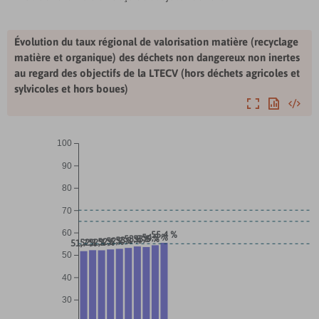
Évolution du taux régional de valorisation matière (recyclage
matière et organique) des déchets non dangereux non inertes
au regard des objectifs de la LTECV (hors déchets agricoles et
sylvicoles et hors boues)
Agrandir
Exporter
Intégre
100
90
80
70
60
55,4 %
54,3 %
53,8 %
53,5 %
53,1 %
52,7 %
52,5 %
52,1 %
52,1 %
51,7 %
50
40
30