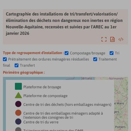
Cartographie des installations de tri/transfert/valorisation/
élimination des déchets non dangereux non inertes en région
Nouvelle-Aquitaine, recensées et suivies par l'AREC au 1er
janvier 2026
Agrandir
Exporter
Intégre
Type de regroupement d'installation :
Compostage/broyage
Tri
Prétraitement des ordures ménagères résiduelles
Traitement
final
Transfert
Périmètre géographique :

Plateforme de broyage

Plateforme de compostage

Centre de tri des déchets (hors emballages ménagers)

Centre de tri des emballages ménagers adapté à
l'extension des consignes de tri

Centre de tri du verre

Tri/préparation mécanique des OMR