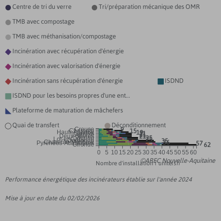
Centre de tri du verre
Tri/préparation mécanique des OMR


TRANSFERT D'AUBUSSON
TMB avec compostage

CENTRE DE COMPOSTAGE DE CAMPET-LAMOLERE
TMB avec méthanisation/compostage

Incinération avec récupération d'énergie

CENTRE DE TRI DE SAINT-DENIS-DE-PILE
Incinération avec valorisation d'énergie

Incinération sans récupération d'énergie
ISDND


ISDND pour les besoins propres d'une ent...

Plateforme de maturation de mâchefers

Quai de transfert
Déconditionnement


Creuse
9
Charente
15
Haute-Vienne
19
Landes
21
Corrèze
21
Deux-Sèvres
21
Vienne
25
Lot-et-Garonne
25
Dordogne
35
Charente-Maritime
36
Pyrénées-Atlantiques
57
Gironde
62
0
5
10
15
20
25
30
35
40
45
50
55
60
©AREC Nouvelle-Aquitaine
Nombre d'installation ( unité(s))
Performance énergétique des incinérateurs établie sur l'année 2024
Mise à jour en date du 02/02/2026