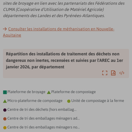
sites de broyage en lien avec les partenariats des Fédérations des
CENTRE DE TRI DE SAINTE-BAZEILLE
CUMA (Coopérative d’Utilisation de Matériel Agricole)
CENTRE DE TRI DAE DE LA ROCHELLE (PAPREC)
départements des Landes et des Pyrénées-Atlantiques.
CENTRE DE BROYAGE DE PONTACQ
Consulter les installations de méthanisation en Nouvelle-
Aquitaine
CENTRE DE TRI DE SAINT-GEORGES-LES-BAILLARGEAUX
VALORISATION DE MACHEFERS DE PAU-LESCAR
Répartition des installations de traitement des déchets non
dangereux non inertes, recensées et suivies par l'AREC au 1er
TRANSFERT DE PRECILHON
janvier 2026, par département
TRANSFERT DE SAINT-PAUL-LES-DAX
Agrandir
Exporter
Intégre
TRANSFERT DE GUITINIERES
Plateforme de broyage
Plateforme de compostage


ISDND DE CHARRITTE-DE-BAS (MENDIXKA)
Micro-plateforme de compostage
Unité de compostage à la ferme


CENTRE DE TRI DE SAMONAC
Centre de tri des déchets (hors emballag...

CENTRE DE COMPOSTAGE DE SAINT-CHABRAIS
Centre de tri des emballages ménagers ad...

Centre de tri des emballages ménagers no...

TRANSFERT DE SAINT-DENIS-DE-PILE