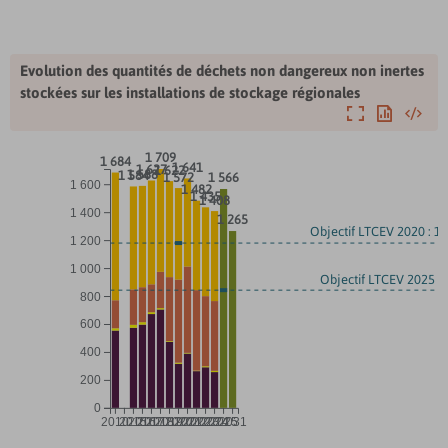
Evolution des quantités de déchets non dangereux non inertes
stockées sur les installations de stockage régionales
Agrandir
Exporter
Intégre
1 709
1 684
1 641
1 627
1 622
1 588
1 584
1 572
1 566
1 600
1 482
1 435
1 408
1 400
1 265
Objectif LTCEV 2020 : 1 
1 200
1 000
Objectif LTCEV 2025 : 
800
600
400
200
0
2010
2015
...
2016
2017
2018
2019
2020
2021
2022
2023
2024
2025
2031