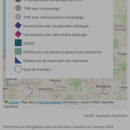

TMB avec compostage

TMB avec méthanisation/compostage

Incinération avec récupération d'énergie

Incinération avec valorisation d'énergie

ISDND

ISDND pour les besoins propres d'une entreprise

Plateforme de maturation de mâchefers

Quai de transfert
Leaflet
|
Map data ©
OpenStreetMap
contributors | Data
© AREC Nouvelle-
Aquitaine
©AREC Nouvelle-Aquitaine
Performance énergétique des incinérateurs établie sur l'année 2024