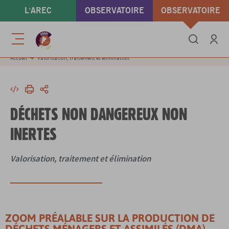
Aller
L'AREC
OBSERVATOIRE
OBSERVATOIRE
au
contenu
ÉNERGIE & GAZ À
DÉCHETS &
principal
Menu
EFFET DE SERRE
ÉCONOMIE
Se conne
Accueil
Valorisation, traitement et élimination
CIRCULAIRE
Intégrer
Imprimer
Partager
DÉCHETS NON DANGEREUX NON
INERTES
Valorisation, traitement et élimination
ZOOM PRÉALABLE SUR LA PRODUCTION DE
DÉCHETS MÉNAGERS ET ASSIMILÉS (DMA)