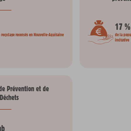
17 %
u recyclage recensés en Nouvelle-Aquitaine
de la popu
incitative
 de Prévention et de
 Déchets
ab