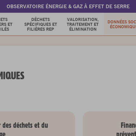
OBSERVATOIRE ÉNERGIE & GAZ À EFFET DE SERRE
ETS
DÉCHETS
VALORISATION,
DONNÉES SOC
RS ET
SPÉCIFIQUES ET
TRAITEMENT ET
ÉCONOMIQU
ILÉS
FILIÈRES REP
ÉLIMINATION
MIQUES
r des déchets et du
Finan
age
prévent