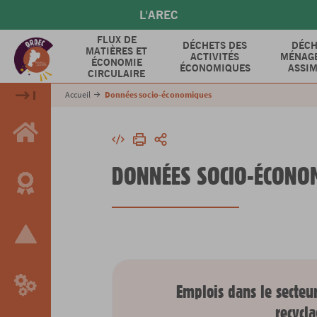
Aller
L'AREC
au
contenu
FLUX DE
DÉCHETS DES
DÉCH
MATIÈRES ET
principal
ACTIVITÉS
MÉNAGE
ÉCONOMIE
ÉCONOMIQUES
ASSIM
CIRCULAIRE
Accueil
Données socio-économiques
Intégrer
Imprimer
Partager
DONNÉES SOCIO-ÉCONO
Emplois dans le secteu
recycl