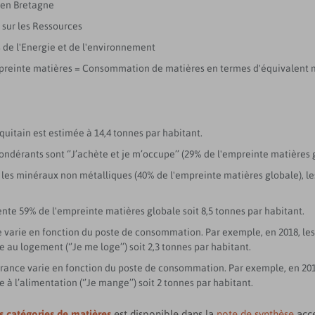
 en Bretagne
 sur les Ressources
de l'Energie et de l'environnement
preinte matières = Consommation de matières en termes d'équivalent 
uitain est estimée à 14,4 tonnes par habitant.
érants sont ‘’J’achète et je m’occupe’’ (29% de l'empreinte matières glob
les minéraux non métalliques (40% de l'empreinte matières globale), les
ente 59% de l'empreinte matières globale soit 8,5 tonnes par habitant.
e varie en fonction du poste de consommation. Par exemple, en 2018, l
au logement (‘’Je me loge’’) soit 2,3 tonnes par habitant.
 France varie en fonction du poste de consommation. Par exemple, en 201
à l’alimentation (‘’Je mange’’) soit 2 tonnes par habitant.
s catégories de matières
est disponible dans la
note de synthèse
acce