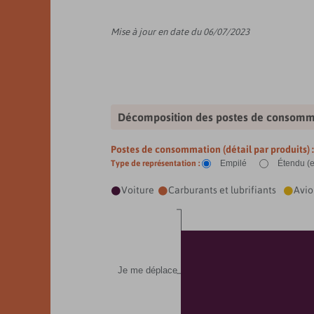
Mise à jour en date du 06/07/2023
Décomposition des postes de consomma
Postes de consommation (détail par produits) 
Type de représentation :
Empilé
Étendu (
Voiture
Carburants et lubrifiants
Avio



Je me déplace