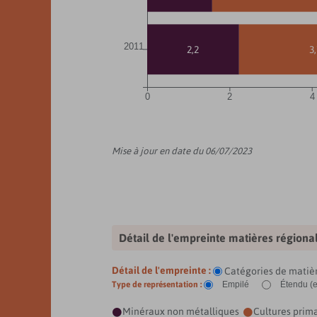
2011
2,2
3
0
2
4
Mise à jour en date du 06/07/2023
Détail de l'empreinte matières région
Détail de l'empreinte :
Catégories de matiè
Type de représentation :
Empilé
Étendu (
Minéraux non métalliques
Cultures prim

