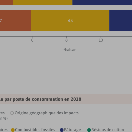
,7
4,6
6
8
10
t/hab.an
ale par poste de consommation en
2018
res
Origine géographique des impacts
en %)
aires
Combustibles fossiles
Pâturage
Résidus de culture


