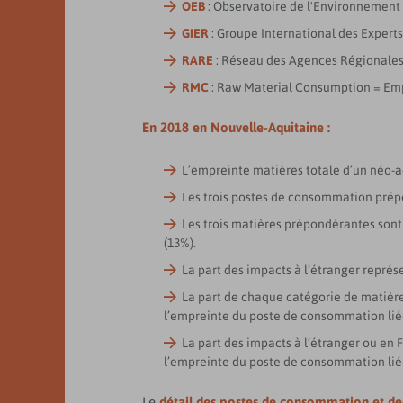
OEB
: Observatoire de l'Environnement
GIER
: Groupe International des Experts
RARE
: Réseau des Agences Régionales 
RMC
: Raw Material Consumption = Em
En 2018 en Nouvelle-Aquitaine :
L’empreinte matières totale d’un néo-aq
Les trois postes de consommation prépond
Les trois matières prépondérantes sont 
(13%).
La part des impacts à l’étranger représ
La part de chaque catégorie de matièr
l’empreinte du poste de consommation liée 
La part des impacts à l’étranger ou en
l’empreinte du poste de consommation liée 
Le
détail des postes de consommation et de