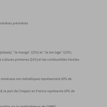
matières premières
ale), ‘’Je mange’’ (23%) et ‘’Je me loge’’ (23%).
 cultures primaires (15%) et les combustibles fossiles
es minéraux non métalliques représentent 69% de
8, la part de l’impact en France représente 69% de
ssible via la médiathèque de l'AREC.