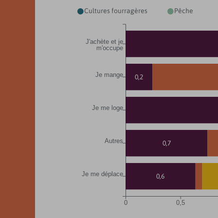
Cultures fourragères
Pêche


J'achète et je
m'occupe
Je mange
0,2
Je me loge
Autres
0,7
Je me déplace
0,6
0
0,5