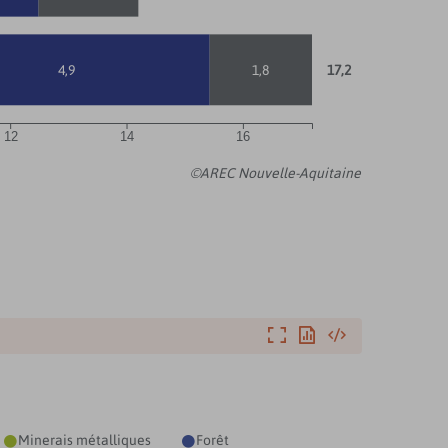
4,9
1,8
17,2
12
14
16
©AREC Nouvelle-Aquitaine
Agrandir
Exporter
Intégrer
Minerais métalliques
Forêt

