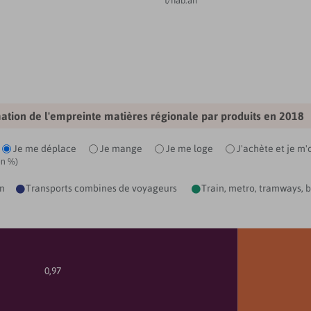
t/hab.an
tion de l'empreinte matières régionale par produits en
2018
:
Je me déplace
Je mange
Je me loge
J'achète et je m
en %)
n
Transports combines de voyageurs
Train, metro, tramways, b


0,97