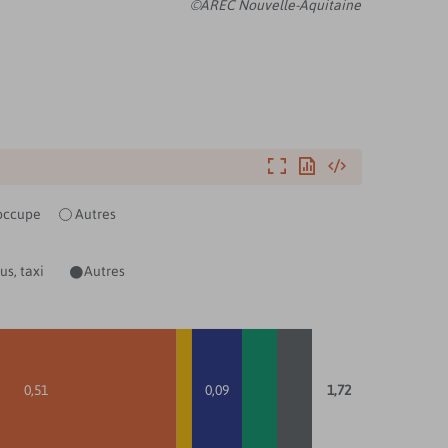
©AREC Nouvelle-Aquitaine
Agrandir
Exporter
Intégrer
'occupe
Autres
us, taxi
Autres

0,51
0,09
1,72