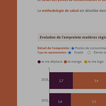
La
méthodologie de calcul
est détaillée dan
Evolution de l'empreinte matières régi
Détail de l'empreinte :
Postes de consomma
Type de représentation :
Empilé
Étendu (
Je me déplace
Je mange
Je me loge



2018
1,7
3,4
2015
1,6
3,3