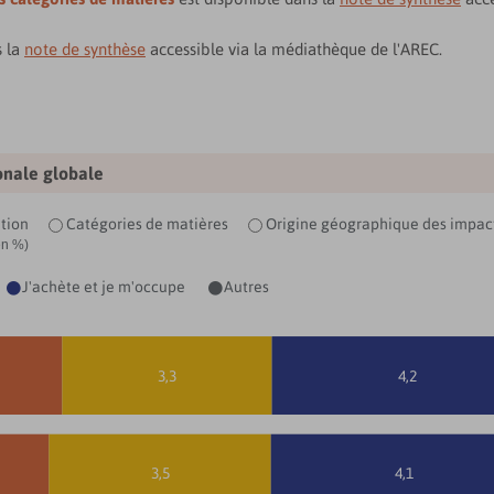
s la
note de synthèse
accessible via la médiathèque de l'AREC.
onale globale
tion
Catégories de matières
Origine géographique des impac
en %)
J'achète et je m'occupe
Autres


3,3
4,2
3,5
4,1