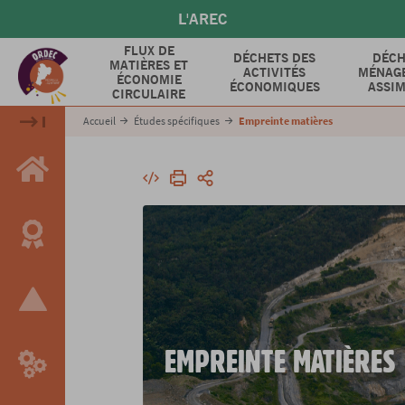
Aller
L'AREC
au
contenu
FLUX DE
DÉCHETS DES
DÉCH
MATIÈRES ET
principal
ACTIVITÉS
MÉNAGE
ÉCONOMIE
ÉCONOMIQUES
ASSIM
CIRCULAIRE
Accueil
Études spécifiques
Empreinte matières
Intégrer
Imprimer
Partager
EMPREINTE MATIÈRES