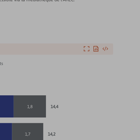
Agrandir
Exporter
Intégrer
ts
1,8
14,4
1,7
14,2