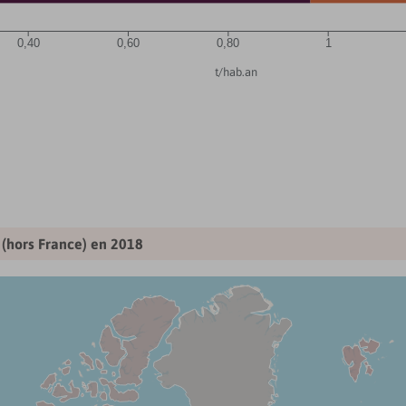
0,40
0,60
0,80
1
t/hab.an
 (hors France) en
2018