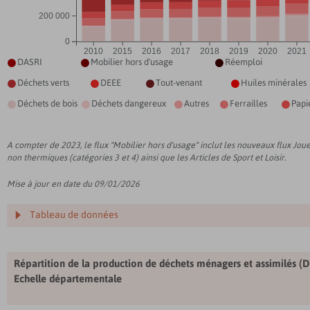
200 000
0
2010
2015
2016
2017
2018
2019
2020
2021
DASRI
Mobilier hors d'usage
Réemploi



Déchets verts
DEEE
Tout-venant
Huiles minérales




Déchets de bois
Déchets dangereux
Autres
Ferrailles
Papi





A compter de 2023, le flux "Mobilier hors d'usage" inclut les nouveaux flux Jouet
non thermiques (catégories 3 et 4) ainsi que les Articles de Sport et Loisir.
Mise à jour en date du 09/01/2026
Tableau de données
Répartition de la production de déchets ménagers et assimilés (
Echelle départementale