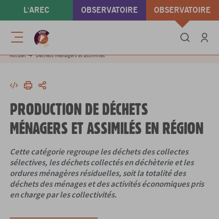
Aller
L'AREC
OBSERVATOIRE
OBSERVATOIRE
au
contenu
ÉNERGIE & GAZ À
DÉCHETS &
principal
Menu
EFFET DE SERRE
ÉCONOMIE
Se conne
Accueil
Déchets ménagers et assimilés
CIRCULAIRE
Intégrer
Imprimer
Partager
PRODUCTION DE DÉCHETS
MÉNAGERS ET ASSIMILÉS EN RÉGION
Cette catégorie regroupe les déchets des collectes
sélectives, les déchets collectés en déchèterie et les
ordures ménagères résiduelles, soit la totalité des
déchets des ménages et des activités économiques pris
en charge par les collectivités.