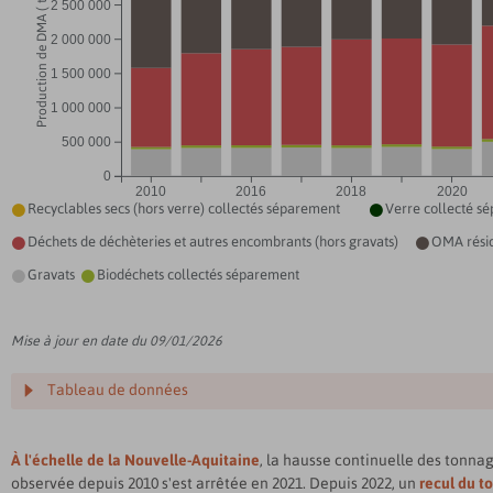
Production de DMA ( tonnes/an)
2 500 000
2 000 000
1 500 000
1 000 000
500 000
0
2010
2016
2018
2020
Recyclables secs (hors verre) collectés séparement
Verre collecté s


Déchets de déchèteries et autres encombrants (hors gravats)
OMA résid


Gravats
Biodéchets collectés séparement


Mise à jour en date du 09/01/2026
Tableau de données
À l'échelle de la Nouvelle-Aquitaine
, la hausse continuelle des tonna
observée depuis 2010 s'est arrêtée en 2021. Depuis 2022, un
recul du t