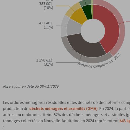
383 001
(10%)
421 401
(11%)
Année de comparaison : 2023
1 198 633
(31%)
Mise à jour en date du 09/01/2026
Les ordures ménagères résiduelles et les déchets de déchèteries comp
production de
déchets ménagers et assimilés (DMA)
. En 2024, la part
autres encombrants atteint 52% des déchets ménagers et assimilés (gr
tonnages collectés en Nouvelle-Aquitaine en 2024 représentent
643 k
: