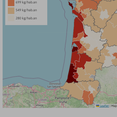
699 kg/hab.an
549 kg/hab.an
280 kg/hab.an
Leaflet
|
Map