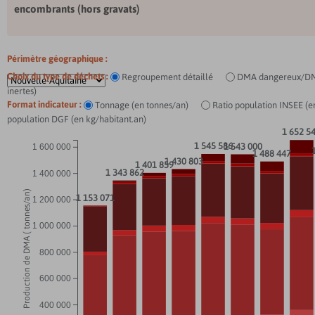
encombrants (hors gravats)
Périmètre géographique :
Choix du type de déchets :
Regroupement détaillé
DMA dangereux/DM
inertes)
Format indicateur :
Tonnage (en tonnes/an)
Ratio population INSEE (e
population DGF (en kg/habitant.an)
1 652 5
1 545 586
1 543 000
1 600 000
1 488 447
1 430 803
1 401 859
1 343 862
1 400 000
Production de DMA ( tonnes/an)
1 153 071
1 200 000
1 000 000
800 000
600 000
400 000