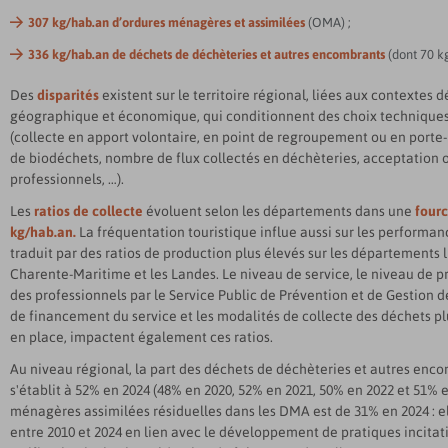
307 kg/hab.an d’ordures ménagères et assimilées
(OMA) ;
336 kg/hab.an de déchets de déchèteries et autres encombrants
(dont 70 k
Des
disparités
existent sur le territoire régional, liées aux contextes
géographique et économique, qui conditionnent des choix techniques
(collecte en apport volontaire, en point de regroupement ou en porte-
de biodéchets, nombre de flux collectés en déchèteries, acceptation 
professionnels, …).
Les
ratios de collecte
évoluent selon les départements dans une
fourc
kg/hab.an.
La fréquentation touristique influe aussi sur les performanc
traduit par des ratios de production plus élevés sur les départements l
Charente-Maritime et les Landes. Le niveau de service, le niveau de p
des professionnels par le Service Public de Prévention et de Gestion d
de financement du service et les modalités de collecte des déchets pl
en place, impactent également ces ratios.
Au niveau régional, la part des déchets de déchèteries et autres enco
s'établit à 52% en 2024 (48% en 2020, 52% en 2021, 50% en 2022 et 51% e
ménagères assimilées résiduelles dans les DMA est de 31% en 2024 : el
entre 2010 et 2024 en lien avec le développement de pratiques incitativ