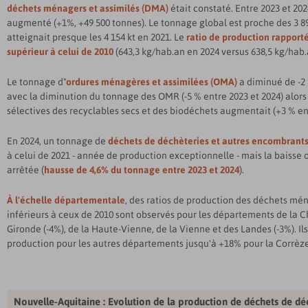
déchets ménagers et assimilés (DMA)
était constaté. Entre 2023 et 20
augmenté (+1%, +49 500 tonnes). Le tonnage global est proche des 3 897
atteignait presque les 4 154 kt en 2021. Le
ratio de production rapporté
supérieur à celui de 2010
(643,3 kg/hab.an en 2024 versus 638,5 kg/hab.
Le tonnage d"
ordures ménagères et assimilées (OMA)
a diminué de -2 
avec la diminution du tonnage des OMR (-5 % entre 2023 et 2024) alors
sélectives des recyclables secs et des biodéchets augmentait (+3 % ent
En 2024, un tonnage de
déchets de déchèteries et autres encombrant
à celui de 2021 - année de production exceptionnelle - mais la baisse 
arrêtée (
hausse de 4,6% du tonnage entre 2023 et 2024
).
À l'échelle départementale
, des ratios de production des déchets mén
inférieurs à ceux de 2010 sont observés pour les départements de la C
Gironde (-4%), de la Haute-Vienne, de la Vienne et des Landes (-3%). Il
production pour les autres départements jusqu'à +18% pour la Corrèze
Nouvelle-Aquitaine
: Evolution de la production de déchets de déc