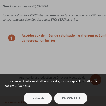
Mise à jour en date du 09/01/2026
Lorsque la donnée à l'EPCI n'est pas exhaustive (gravats non suivis - EPCI sans 
comparable aux données des autres EPCI, l'EPCI est grisé.
Accéder aux données de valorisation, traitement et élim
dangereux non inertes
Analyse de la production de DMA par typologie de
En poursuivant votre navigation sur ce site, vous acceptez l'utilisation de
territoires
cookies ... (voir plus)
Je choisis
J'AI COMPRIS
©
Scan-Datamining