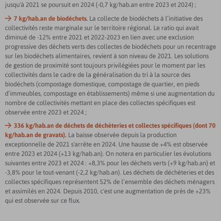
jusqu'à 2021 se poursuit en 2024 (-0,7 kg/hab.an entre 2023 et 2024) ;
7 kg/hab.an de biodéchets.
La collecte de biodéchets à l’initiative des
collectivités reste marginale sur le territoire régional. Le ratio qui avait
diminué de -12% entre 2021 et 2022-2023 en lien avec une exclusion
progressive des déchets verts des collectes de biodéchets pour un recentrage
sur les biodéchets alimentaires, revient à son niveau de 2021. Les solutions
de gestion de proximité sont toujours privilégiées pour le moment par les
collectivités dans le cadre de la généralisation du tri à la source des
biodéchets (compostage domestique, compostage de quartier, en pieds
d’immeubles, compostage en établissements) même si une augmentation du
nombre de collectivités mettant en place des collectes spécifiques est
observée entre 2023 et 2024 ;
336 kg/hab.an de déchets de déchèteries et collectes spécifiques (dont 70
kg/hab.an de gravats).
La baisse observée depuis la production
exceptionnelle de 2021 s'arrête en 2024. Une hausse de +4% est observée
entre 2023 et 2024 (+13 kg/hab.an). On notera en particulier les évolutions
suivantes entre 2023 et 2024 : +8,3% pour les déchets verts (+9 kg/hab.an) et
-3,8% pour le tout-venant (-2,2 kg/hab.an). Les déchets de déchèteries et des
collectes spécifiques représentent 52% de l’ensemble des déchets ménagers
et assimilés en 2024. Depuis 2010, c'est une augmentation de près de +23%
qui est observée sur ce flux.