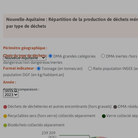
Nouvelle-Aquitaine
: Répartition de la production de déchets mé
par type de déchets
Périmètre géographique :
Choix du type de déchets :
DMA grandes catégories
DMA inertes /hors 
dangereux/non dangereux/inertes
Format indicateur :
Tonnage (en tonnes/an)
Ratio population INSEE (e
population DGF (en kg/habitant.an)
Année :
Année de comparaison :
Déchets de déchèteries et autres encombrants (hors gravats)
OMA résidu


Recyclables secs (hors verre) collectés séparement
Verre collecté sé


Biodéchets collectés séparement

239 209
(6%)