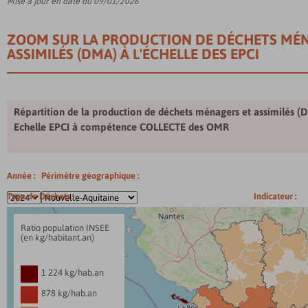
Mise à jour en date du 09/01/2026
ZOOM SUR LA PRODUCTION DE DÉCHETS MÉN
ASSIMILÉS (DMA) À L'ÉCHELLE DES EPCI
Répartition de la production de déchets ménagers et assimilés (
Echelle EPCI à compétence COLLECTE des OMR
Année :
Périmètre géographique :
Type de Déchets :
Indicateur :
Ratio population INSEE
(en kg/habitant.an)
1 224 kg/hab.an
878 kg/hab.an