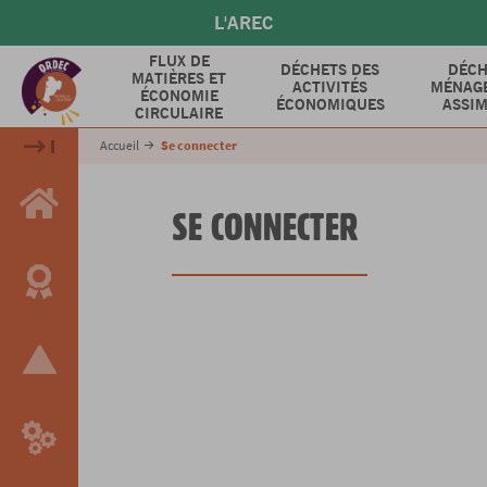
Aller
L'AREC
au
contenu
FLUX DE
DÉCHETS DES
DÉCH
MATIÈRES ET
principal
ACTIVITÉS
MÉNAGE
ÉCONOMIE
ÉCONOMIQUES
ASSIM
CIRCULAIRE
Accueil
Se connecter
SE CONNECTER