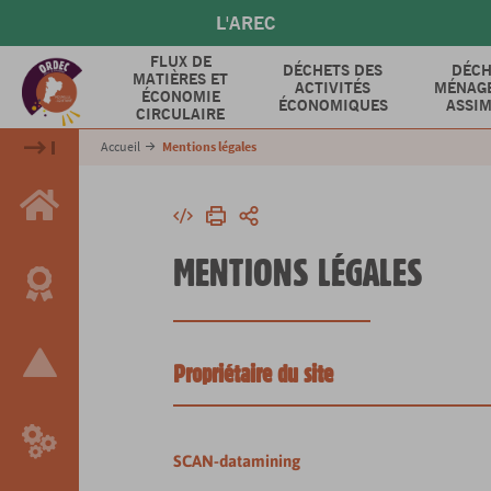
Aller
L'AREC
au
contenu
FLUX DE
DÉCHETS DES
DÉCH
MATIÈRES ET
principal
ACTIVITÉS
MÉNAGE
ÉCONOMIE
ÉCONOMIQUES
ASSIM
CIRCULAIRE
Accueil
Mentions légales
Intégrer
Imprimer
Partager
MENTIONS LÉGALES
Propriétaire du site
SCAN-datamining