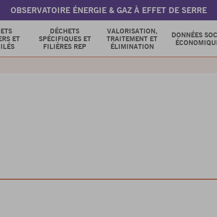
OBSERVATOIRE ÉNERGIE & GAZ À EFFET DE SERRE
ETS
DÉCHETS
VALORISATION,
DONNÉES SOC
RS ET
SPÉCIFIQUES ET
TRAITEMENT ET
ÉCONOMIQU
ILÉS
FILIÈRES REP
ÉLIMINATION