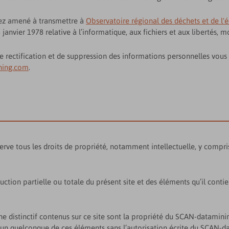
rez amené à transmettre à
Observatoire régional des déchets et de l'
 janvier 1978 relative à l’informatique, aux fichiers et aux libertés, m
, de rectification et de suppression des informations personnelles v
ning.com
.
ve tous les droits de propriété, notamment intellectuelle, y compris 
on partielle ou totale du présent site et des éléments qu’il contient
ne distinctif contenus sur ce site sont la propriété du SCAN-dataminin
 l’un quelconque de ces éléments sans l’autorisation écrite du SCAN-d