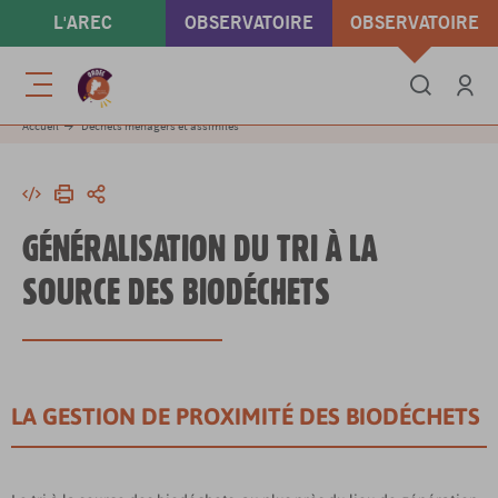
Aller
L'AREC
OBSERVATOIRE
OBSERVATOIRE
au
contenu
ÉNERGIE & GAZ À
DÉCHETS &
principal
Menu
EFFET DE SERRE
ÉCONOMIE
Se conne
Accueil
Déchets ménagers et assimilés
CIRCULAIRE
Intégrer
Imprimer
Partager
GÉNÉRALISATION DU TRI À LA
SOURCE DES BIODÉCHETS
LA GESTION DE PROXIMITÉ DES BIODÉCHETS