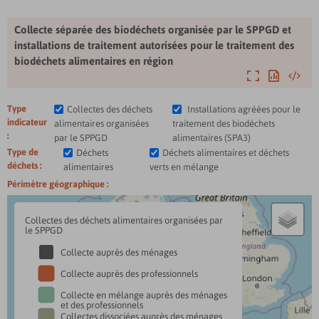
Collecte séparée des biodéchets organisée par le SPPGD et
installations de traitement autorisées pour le traitement des
biodéchets alimentaires en région
Agrandir
Exporter
Intégre
Type
Collectes des déchets
Installations agréées pour le
indicateur
alimentaires organisées
traitement des biodéchets
:
par le SPPGD
alimentaires (SPA3)
Type de
Déchets
Déchets alimentaires et déchets
déchets :
alimentaires
verts en mélange
Périmètre géographique :
Collectes des déchets alimentaires organisées par
le SPPGD
Collecte auprès des ménages
Collecte auprès des professionnels
Collecte en mélange auprès des ménages
et des professionnels
Collectes dissociées auprès des ménages