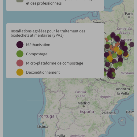
et des professionnels
Installations agréées pour le traitement des


biodéchets alimentaires (SPA3)












Méthanisation












Compostage














Micro-plateforme de compostage







Déconditionnement






