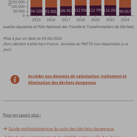
150 000
100 000
116 203
112 799
112 050
106 453
94 320
91 001
90 057
50 000
0
2015
2016
2017
2018
2020
2022
2024
uvelle-Aquitaine et Pôle National des Transferts Transfrontaliers de Déchets
Mise à jour en date du 05/06/2026
(hors déchets traités hors France : données du PNTTD non disponibles à ce
jour)
Accéder aux données de valorisation, traitement et
élimination des déchets dangereux
Pour en savoir plus :
Guide méthodologique du suivi des déchets dangereux