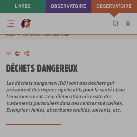
Aller
L'AREC
OBSERVATOIRE
OBSERVATOIRE
au
contenu
ÉNERGIE & GAZ À
DÉCHETS &
principal
Menu
EFFET DE SERRE
ÉCONOMIE
Se conne
Accueil
Déchets spécifiques et filières REP
CIRCULAIRE
Intégrer
Imprimer
Partager
DÉCHETS DANGEREUX
Les déchets dangereux (DD) sont des déchets qui
présentent des risques significatifs pour la santé et/ou
l’environnement. Leur élimination nécessite des
traitements particuliers dans des centres spécialisés.
Exemples : huiles, absorbants souillés, solvants, etc.