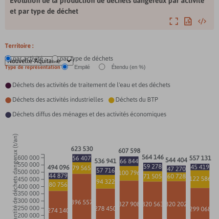
Évolution de la production de déchets dangereux par activité
et par type de déchet
Agrandir
Exporter
Intégre
Territoire :
par activité
par type de déchets
Type de représentation
Empilé
Étendu (en %)
Déchets des activités de traitement de l'eau et des déchets

Déchets des activités industrielles
Déchets du BTP


Déchets diffus des ménages et des activités économiques

Quantité de déchets dangerux (t/an)
623 530
607 598
564 146
56 407
600 000
557 131
544 404
66 844
536 941
550 000
59 278
45 419
494 096
79 565
47 270
57 716
500 000
100 796
44 879
71 505
60 728
122 586
450 000
94 322
80 756
400 000
350 000
300 000
396 557
320 202
327 908
320 563
278 450
250 000
299 068
274 140
200 000