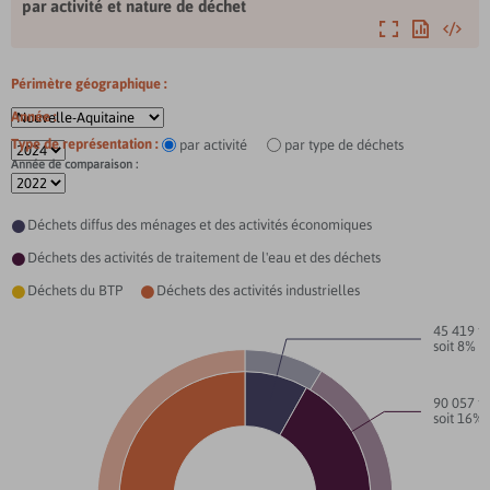
par activité et nature de déchet
Agrandir
Exporter
Intégre
Périmètre géographique :
Année :
Type de représentation :
par activité
par type de déchets
Année de comparaison :
Déchets diffus des ménages et des activités économiques

Déchets des activités de traitement de l'eau et des déchets

Déchets du BTP
Déchets des activités industrielles


45 
soit 8%
90 
soit 16%