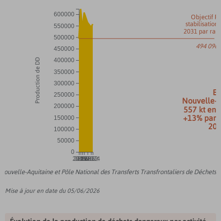
600000
Objectif 
stabilisation
550000
2031 par rap
500000
494 096 
450000
400000
Production de DD
350000
300000
E
250000
Nouvelle-A
200000
557 kt en 
+13% par r
150000
20
100000
50000
0
2015
2016
2017
2018
2020
2022
2024
uvelle-Aquitaine et Pôle National des Transferts Transfrontaliers de Déchets
Mise à jour en date du 05/06/2026