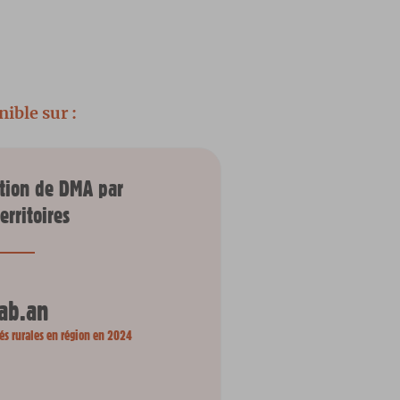
nible sur :
ction de DMA par
erritoires
ab.an
ités rurales en région en 2024