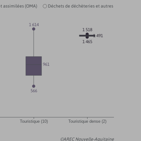
t assimilées (OMA)
Déchets de déchèteries et autres
1 614
1 518
1 491
1 465
961
566
Touristique (10)
Touristique dense (2)
©AREC Nouvelle-Aquitaine