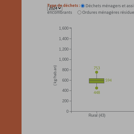
Type de déchets :
Déchets ménagers et ass
encombrants
Ordures ménagères résidue
1,600
1,400
1,200
1,000
( kg/hab.an)
753
800
594
600
400
448
200
0
Rural (43)