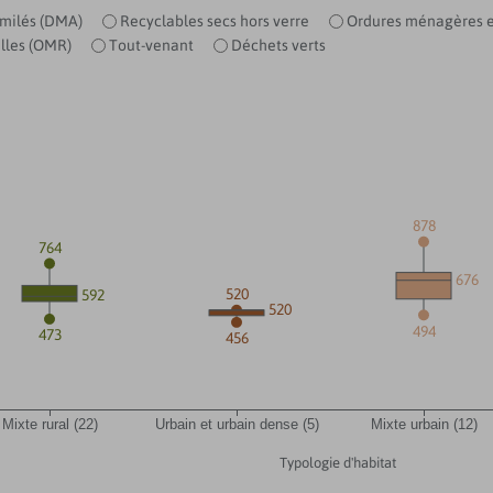
imilés (DMA)
Recyclables secs hors verre
Ordures ménagères e
lles (OMR)
Tout-venant
Déchets verts
878
764
676
520
592
520
494
473
456
Mixte rural (22)
Urbain et urbain dense (5)
Mixte urbain (12)
Typologie d'habitat