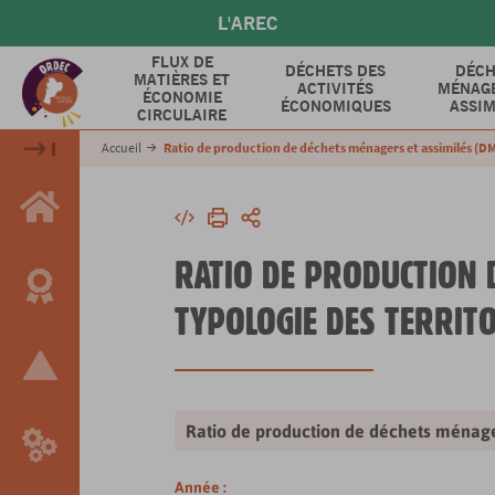
Aller
L'AREC
au
contenu
FLUX DE
DÉCHETS DES
DÉCH
MATIÈRES ET
principal
ACTIVITÉS
MÉNAGE
ÉCONOMIE
ÉCONOMIQUES
ASSIM
CIRCULAIRE
Accueil
Ratio de production de déchets ménagers et assimilés (DMA
Intégrer
Imprimer
Partager
RATIO DE PRODUCTION D
TYPOLOGIE DES TERRIT
Ratio de production de déchets ménager
Année :