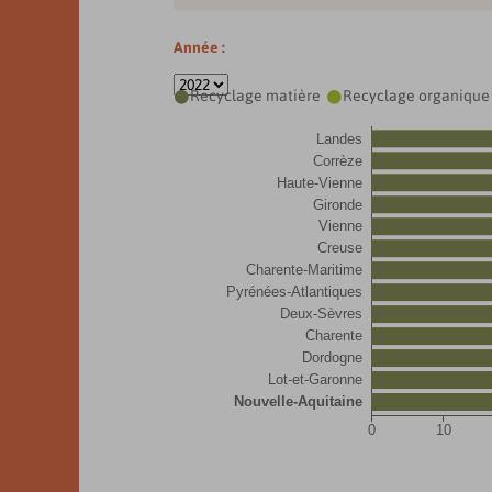
Année :
Recyclage matière
Recyclage organique


Landes
Corrèze
Haute-Vienne
Gironde
Vienne
Creuse
Charente-Maritime
Pyrénées-Atlantiques
Deux-Sèvres
Charente
Dordogne
Lot-et-Garonne
Nouvelle-Aquitaine
0
10