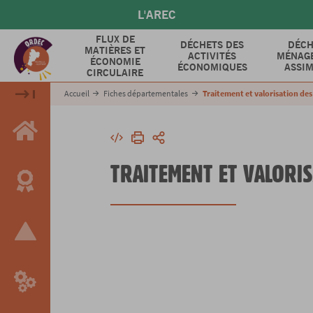
Aller
L'AREC
au
contenu
FLUX DE
DÉCHETS DES
DÉCH
MATIÈRES ET
principal
ACTIVITÉS
MÉNAGE
ÉCONOMIE
ÉCONOMIQUES
ASSIM
CIRCULAIRE
Accueil
Fiches départementales
Traitement et valorisation de
Intégrer
Imprimer
Partager
TRAITEMENT ET VALORI