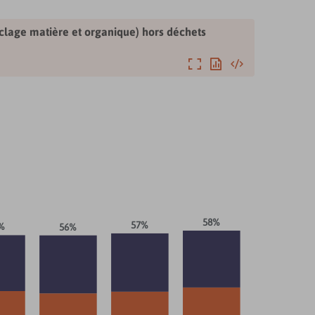
yclage matière et organique) hors déchets
Agrandir
Exporter
Intégrer
58%
57%
%
56%