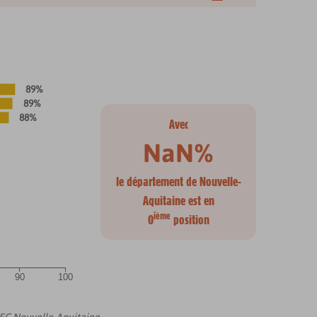
89%
89%
88%
Avec
NaN%
le département de Nouvelle-
Aquitaine est en
ième
0
position
90
100