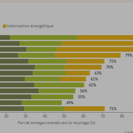
Valorisation énergétique

79%
71%
70%
63%
61%
61%
56%
55%
49%
71%
20
30
40
50
60
70
80
Part de tonnages orientés vers le recyclage (%)