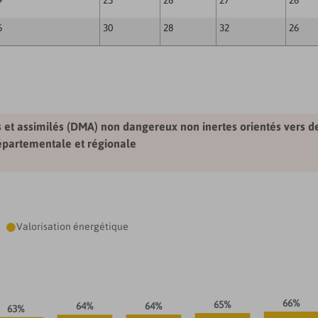
9
25
28
27
26
6
30
28
32
26
et assimilés (DMA) non dangereux non inertes orientés vers de
départementale et régionale
Valorisation énergétique

66%
65%
64%
64%
63%