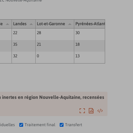
C Nouvelle-Aquitaine
de
Landes
Lot-et-Garonne
Pyrénées-Atlantiques
Deu
22
28
30
35
35
21
18
25
32
0
13
1
n inertes en région Nouvelle-Aquitaine, recensées
Agrandir
Exporter
Intégrer
iduelles
Traitement final
Transfert