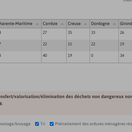
©ARE
harente-Maritime
Corrèze
Creuse
Dordogne
Giron
4
27
35
33
26
7
22
15
22
19
3
40
19
0
34
transfert/valorisation/élimination des déchets non dangereux no
26
ostage/broyage
Tri
Prétraitement des ordures ménagères rés