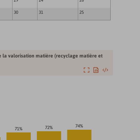
29
24
28
27
30
31
25
33
 la valorisation matière (recyclage matière et
Agrandir
Exporter
Intégrer
74%
72%
71%