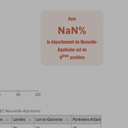
Avec
NaN%
le département de Nouvelle-
Aquitaine est en
ième
0
position
0
90
100
C Nouvelle-Aquitaine
de
Landes
Lot-et-Garonne
Pyrénées-Atlantiques
Deu