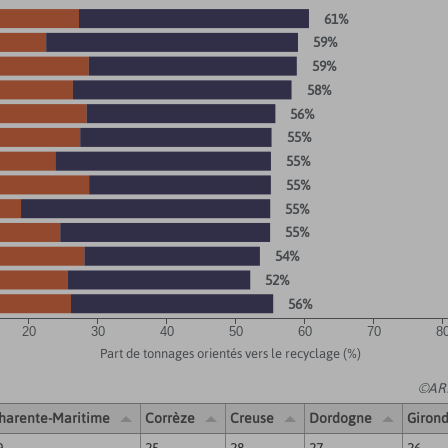
61%
59%
59%
58%
56%
55%
55%
55%
55%
55%
54%
52%
56%
20
30
40
50
60
70
8
Part de tonnages orientés vers le recyclage (%)
©ARE
harente-Maritime
Corrèze
Creuse
Dordogne
Giron