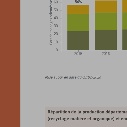
Part de tonnages orientés vers le recyclage (%)
56%
60
50
40
30
20
10
0
2015
2016
Mise à jour en date du 03/02/2026
Répartition de la production départeme
(recyclage matière et organique) et én