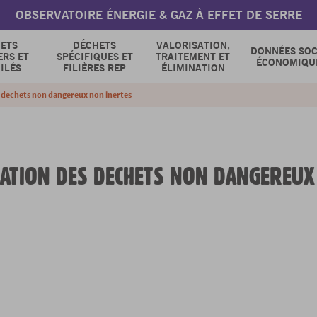
OBSERVATOIRE ÉNERGIE & GAZ À EFFET DE SERRE
ETS
DÉCHETS
VALORISATION,
DONNÉES SOC
RS ET
SPÉCIFIQUES ET
TRAITEMENT ET
ÉCONOMIQU
ILÉS
FILIÈRES REP
ÉLIMINATION
s dechets non dangereux non inertes
SATION DES DECHETS NON DANGEREUX