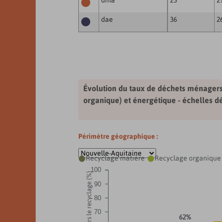
dma
23
2
dae
36
2
Évolution du taux de déchets ménagers 
organique) et énergétique - échelles 
Périmètre géographique :
Recyclage matière
Recyclage organique


100
90
80
70
62%