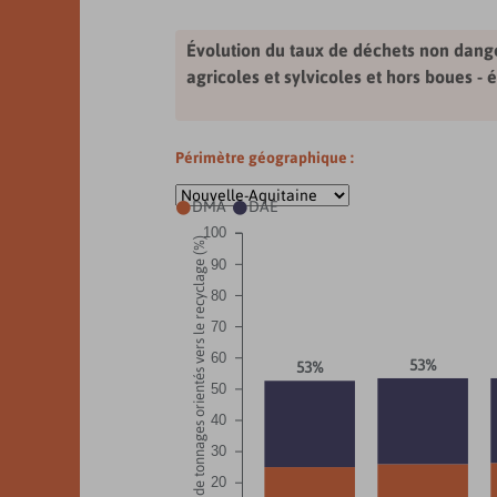
Évolution du taux de déchets non dange
agricoles et sylvicoles et hors boues -
Périmètre géographique :
DMA
DAE


100
Part de tonnages orientés vers le recyclage (%)
90
80
70
60
53%
53%
50
40
30
20