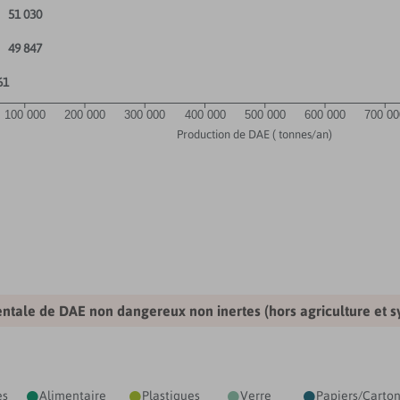
51 030
49 847
61
100 000
200 000
300 000
400 000
500 000
600 000
700 00
Production de DAE ( tonnes/an)
ntale de DAE non dangereux non inertes (hors agriculture et s
es
Alimentaire
Plastiques
Verre
Papiers/Carto



