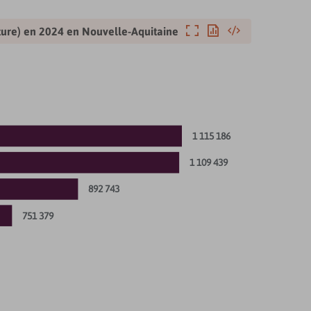
Agrandir
Exporter
Intégrer
ture) en
2024
en
Nouvelle-Aquitaine
1 115 186
1 109 439
892 743
751 379