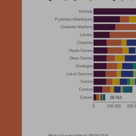
Gironde
Pyrénées-Atlantiques
Charente-Maritime
Landes
Charente
Haute-Vienne
Deux-Sèvres
Dordogne
Lot-et-Garonne
Vienne
Corrèze
58 763
Creuse
0
100 000
200 
Mise à jour en date du 09/04/2026