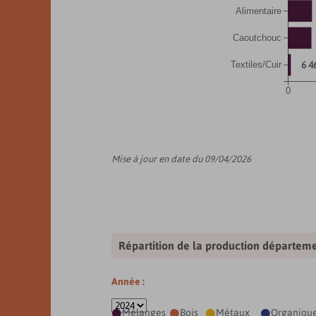
Alimentaire
Caoutchouc
6 4
Textiles/Cuir
0
Mise à jour en date du 09/04/2026
Répartition de la production départeme
Année :
Mélanges
Bois
Métaux
Organiqu



