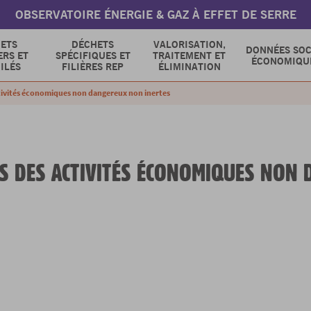
OBSERVATOIRE ÉNERGIE & GAZ À EFFET DE SERRE
ETS
DÉCHETS
VALORISATION,
DONNÉES SOC
RS ET
SPÉCIFIQUES ET
TRAITEMENT ET
ÉCONOMIQU
ILÉS
FILIÈRES REP
ÉLIMINATION
tivités économiques non dangereux non inertes
S DES ACTIVITÉS ÉCONOMIQUES NON