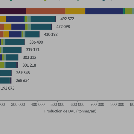
492 572
472 098
410 192
336 490
319 171
303 312
301 218
269 345
268 634
193 073
000
300 000
400 000
500 000
600 000
700 000
800 000
9
Production de DAE ( tonnes/an)