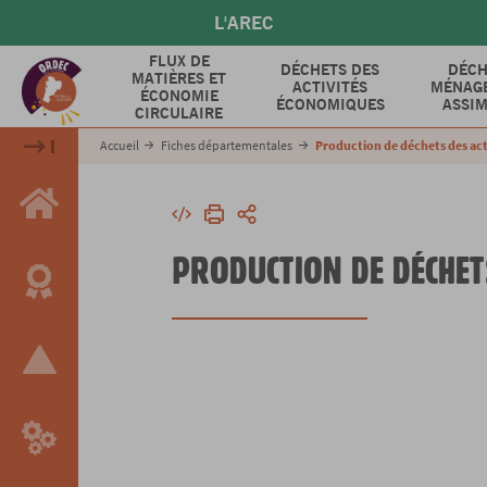
Aller
L'AREC
au
contenu
FLUX DE
DÉCHETS DES
DÉCH
MATIÈRES ET
principal
ACTIVITÉS
MÉNAGE
ÉCONOMIE
ÉCONOMIQUES
ASSIM
CIRCULAIRE
Accueil
Fiches départementales
Production de déchets des ac
Intégrer
Imprimer
Partager
PRODUCTION DE DÉCHET