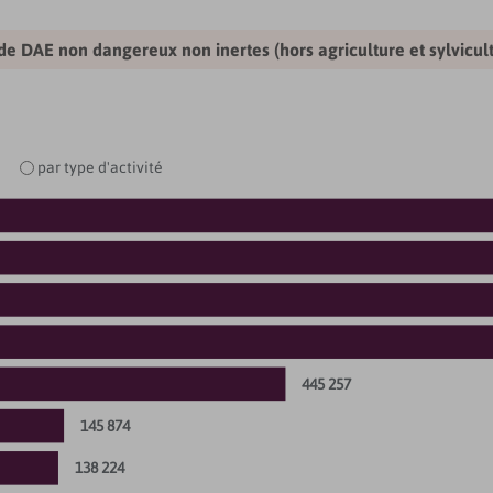
 de DAE non dangereux non inertes (hors agriculture et sylvicul
par type d'activité
445 257
145 874
138 224