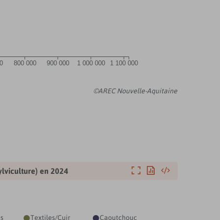
0
800 000
900 000
1 000 000
1 100 000
©AREC Nouvelle-Aquitaine
Agrandir
Exporter
Intégrer
ylviculture) en
2024
ns
Textiles/Cuir
Caoutchouc

