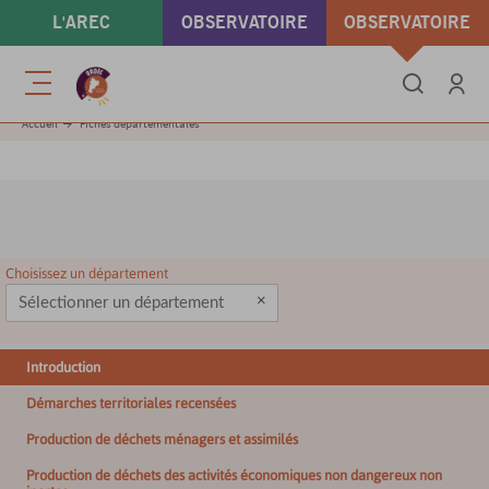
Aller
L'AREC
OBSERVATOIRE
OBSERVATOIRE
au
contenu
ÉNERGIE & GAZ À
DÉCHETS &
principal
Menu
EFFET DE SERRE
ÉCONOMIE
Se conne
Accueil
Fiches départementales
CIRCULAIRE
Choisissez un département
×
Introduction
Démarches territoriales recensées
Production de déchets ménagers et assimilés
Production de déchets des activités économiques non dangereux non